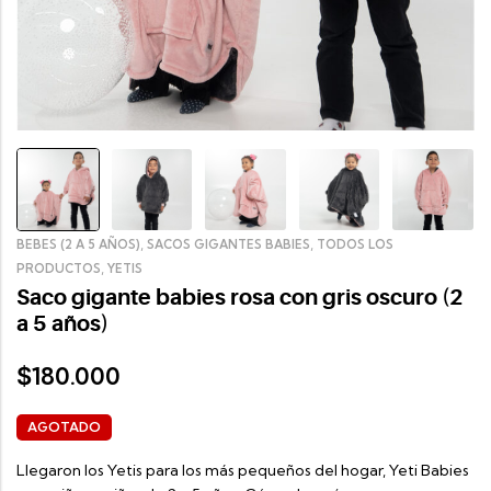
,
,
BEBES (2 A 5 AÑOS)
SACOS GIGANTES BABIES
TODOS LOS
,
PRODUCTOS
YETIS
Saco gigante babies rosa con gris oscuro (2
a 5 años)
180.000
$
AGOTADO
Llegaron los Yetis para los más pequeños del hogar, Yeti Babies