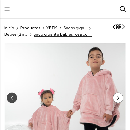
Inicio
Productos
YETIS
Sacos gigantes kids
Bebes (2 a 5 años)
Saco gigante babies rosa con gris oscuro (2 a 5 años)