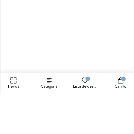
0
0
Tienda
Categoría
Lista de deseos
Carrito
Siente Comodidad, Siente Yeti
info@yeticolombia.com