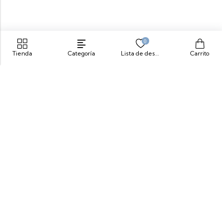
0
Tienda
Categoría
Lista de deseos
Carrito
Siente Comodidad, Siente Yeti
info@yeticolombia.com
300-341-0391
Nuestros Productos
Información
Síguenos