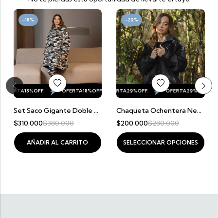
-18%
-29%
OFERTA
ERTA
18%
OFF.
OFERTA
18%
OFF.
OFERTA
OFERTA
29%
OFF.
18%
OFF.
OFERTA
OFERTA
29%
OFF.
18%
OFF.
O
Set Saco Gigante Doble Faz Camuflado + Medias Calentadoras Camufladas
Chaqueta Ochentera Nepal Negra – Mujer
$
310.000
$
380.000
$
200.000
$
280.000
AÑADIR AL CARRITO
SELECCIONAR OPCIONES