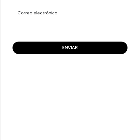
He leido y acepto la
Política de Privacidad
y los
Términos y Condiciones
ENVIAR