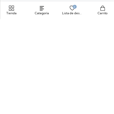
0
Tienda
Categoría
Lista de deseos
Carrito
Siente Comodidad, Siente Yeti
info@yeticolombia.com
300-341-0391
Nuestros Productos
Información
Síguenos
Brindamos Bienestar A Través De La Comodidad