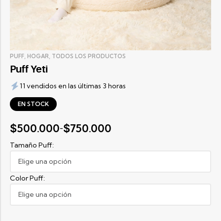
,
,
PUFF
HOGAR
TODOS LOS PRODUCTOS
Puff Yeti
11 vendidos en las últimas 3 horas
EN STOCK
500.000
750.000
$
$
-
Tamaño Puff:
Color Puff: