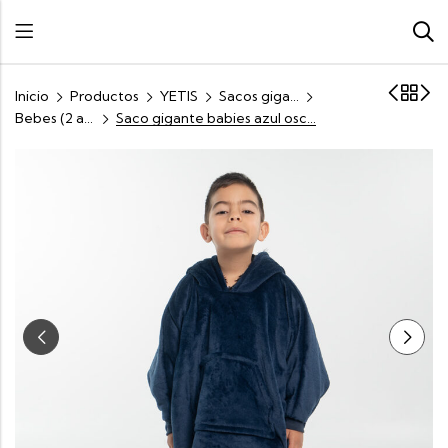
Inicio
Productos
YETIS
Sacos gigantes kids
Bebes (2 a 5 años)
Saco gigante babies azul oscuro con negro (2 a 5 años)