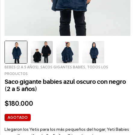
,
,
BEBES (2 A 5 AÑOS)
SACOS GIGANTES BABIES
TODOS LOS
PRODUCTOS
Saco gigante babies azul oscuro con negro
(2 a 5 años)
180.000
$
AGOTADO
Llegaron los Yetis para los más pequeños del hogar, Yeti Babies