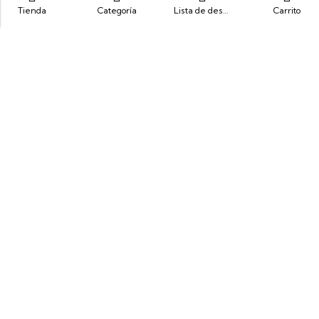
Tienda
Categoría
Lista de deseos
Carrito
Siente Comodidad, Siente Yeti
info@yeticolombia.com
300-341-0391
Nuestros Productos
Información
Síguenos
Brindamos Bienestar A Través De La Comodidad
GBH S.A.S | © 2026 Todos los derechos reservados. Diseño y