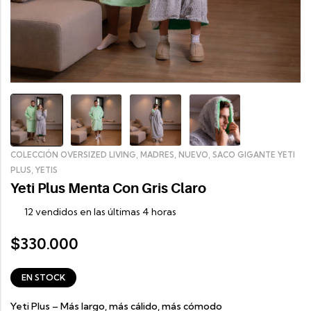
,
,
,
COLECCIÓN OVERSIZED LIVING
MADRES
NUEVO
SACO GIGANTE YETI
,
PLUS
YETIS
Yeti Plus Menta Con Gris Claro
12 vendidos en las últimas 4 horas
330.000
$
EN STOCK
Yeti Plus – Más largo, más cálido, más cómodo