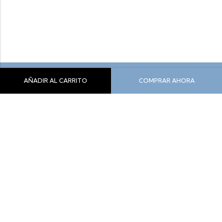
AÑADIR AL CARRITO
COMPRAR AHORA
Siente Comodidad, Siente Yeti
info@yeticolombia.com
300-341-0391
Nuestros Productos
Información