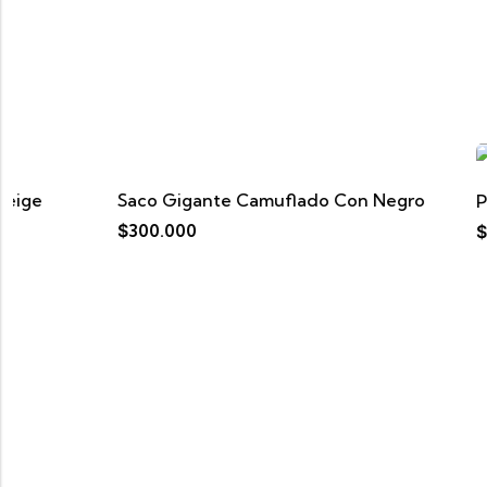
Saco Gigante Camuflado Con Negro
Pantalon A
$
300.000
$
160.000