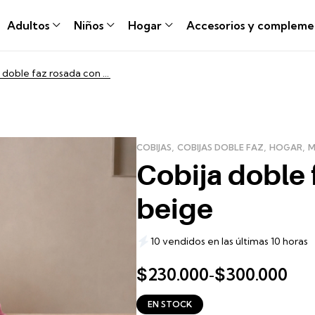
Adultos
Niños
Hogar
Accesorios y compleme
Cobija doble faz rosada con beige
,
,
,
COBIJAS
COBIJAS DOBLE FAZ
HOGAR
M
Cobija doble 
beige
10 vendidos en las últimas 10 horas
230.000
300.000
$
$
-
EN STOCK