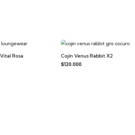
OFER
Cojín Venus Rabbit X2
$
120.000