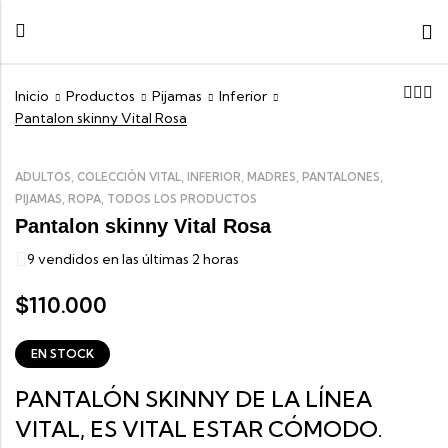
Inicio
Productos
Pijamas
Inferior
Pantalon skinny Vital Rosa
,
,
,
,
,
ADULTOS
COLECCIÓN VITAL
INFERIOR
MADRES
PANTALONES
,
,
PIJAMAS
ROPA
TODOS LOS PRODUCTOS
Pantalon skinny Vital Rosa
9 vendidos en las últimas 2 horas
110.000
$
EN STOCK
PANTALÓN SKINNY DE LA LÍNEA
VITAL, ES VITAL ESTAR CÓMODO.