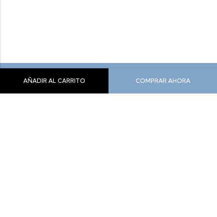
AÑADIR AL CARRITO
COMPRAR AHORA
Siente Comodidad, Siente Yeti
info@yeticolombia.com
300-341-0391
Nuestros Productos
Información
Síguenos