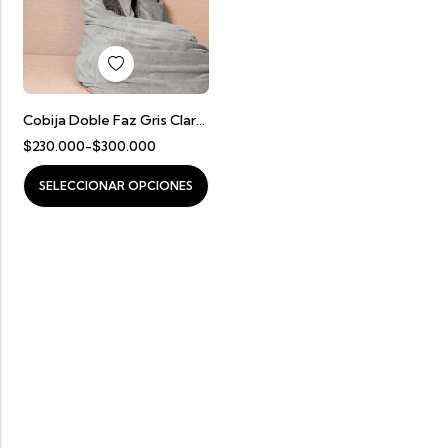
RRITO
SELECCIONAR OPCI
AÑADIR AL CARRITO
Cobija Doble Faz Gris Claro Con Gris Oscuro
$
230.000
-
$
300.000
SELECCIONAR OPCIONES