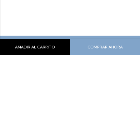
AÑADIR AL CARRITO
COMPRAR AHORA
Siente Comodidad, Siente Yeti
info@yeticolombia.com
300-341-0391
Nuestros Productos
Información