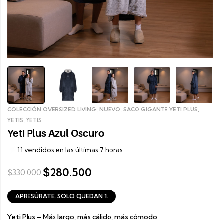
,
,
,
COLECCIÓN OVERSIZED LIVING
NUEVO
SACO GIGANTE YETI PLUS
,
YETIS
YETIS
Yeti Plus Azul Oscuro
11 vendidos en las últimas 7 horas
280.500
$
$
330.000
APRESÚRATE, SOLO QUEDAN 1.
Yeti Plus – Más largo, más cálido, más cómodo