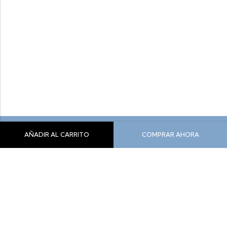
AÑADIR AL CARRITO
COMPRAR AHORA
Siente Comodidad, Siente Yeti
info@yeticolombia.com
300-341-0391