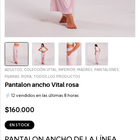
,
,
,
,
,
ADULTOS
COLECCIÓN VITAL
INFERIOR
MADRES
PANTALONES
,
,
PIJAMAS
ROPA
TODOS LOS PRODUCTOS
Pantalon ancho Vital rosa
12 vendidos en las últimas 8 horas
160.000
$
EN STOCK
PANTALON ANCHO DE LA LÍNEA