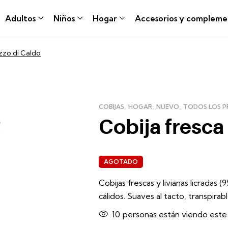
Adultos
Niños
Hogar
Accesorios y compleme
zzo di Caldo
,
,
,
COBIJAS
HOGAR
NUEVO
TODOS LOS 
Cobija fresca
AGOTADO
Cobijas frescas y livianas licradas
cálidos. Suaves al tacto, transpirab
10
personas están viendo est