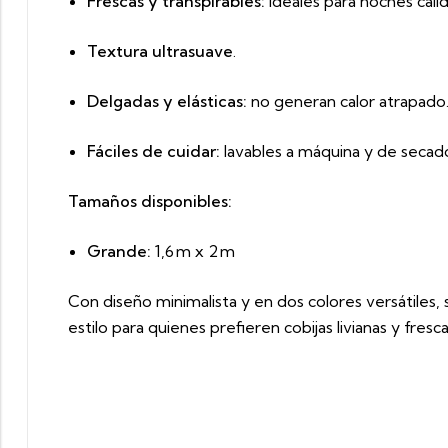
Frescas y transpirables:
ideales para noches cálid
Textura ultrasuave
.
Delgadas y elásticas:
no generan calor atrapado
Fáciles de cuidar:
lavables a máquina y de secado
Tamaños disponibles:
Grande:
1,6 m x 2 m
Con diseño minimalista y en dos colores versátiles, 
estilo para quienes prefieren cobijas livianas y fresca