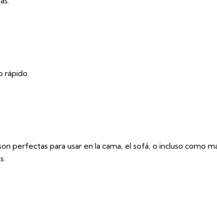
as.
.
 rápido.
son perfectas para usar en la cama, el sofá, o incluso como ma
s.