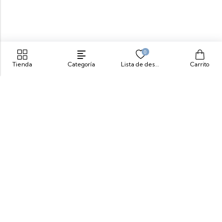
0
Tienda
Categoría
Lista de deseos
Carrito
Siente Comodidad, Siente Yeti
info@yeticolombia.com
300-341-0391
Nuestros Productos
Información